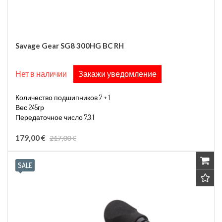
Savage Gear SG8 300HG BC RH
Нет в наличии
Закажи уведомление
Количество подшипников 7 + 1
Вес 245гр
Передаточное число 7,3:1
Вместимость лески 0,28мм/320м
179,00 €
217,00 €
Правосторонняя
SALE