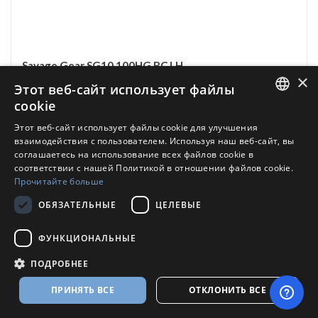
Savage Gear SG10 100HG BC LH
×
Этот веб-сайт использует файлы
На складе
cookie
ENGLISH
Этот веб-сайт использует файлы cookie для улучшения
Количество подшипников 9 + 1
взаимодействия с пользователем. Используя наш веб-сайт, вы
RUSSIAN
Вес 167гр
соглашаетесь на использование всех файлов cookie в
соответствии с нашей Политикой в ​​отношении файлов cookie.
Передаточное число 8,1:1
Прочитайте больше
Вместимость лески 0,30мм/100м
239,00 €
ОБЯЗАТЕЛЬНЫЕ
ЦЕЛЕВЫЕ
ФУНКЦИОНАЛЬНЫЕ
ПОДРОБНЕЕ
ПРИНЯТЬ ВСЕ
ОТКЛОНИТЬ ВСЕ