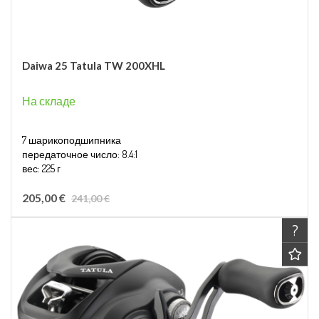
Daiwa 25 Tatula TW 200XHL
На складе
7 шарикоподшипника
передаточное число: 8.4:1
вес: 225 г
Макс. тормозное усилие: 5.5kg
выматывание: 100 см
205,00 €
241,00 €
ёмкость лески: 0,33 мм / 170 м.
?