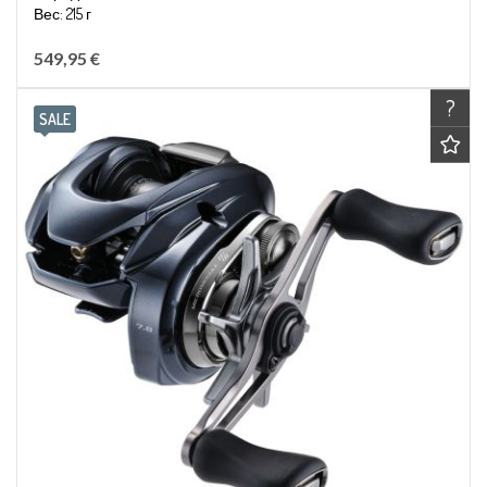
Вес: 215 г
Выборка лески за оборот: ~86 см
549,95 €
?
SALE