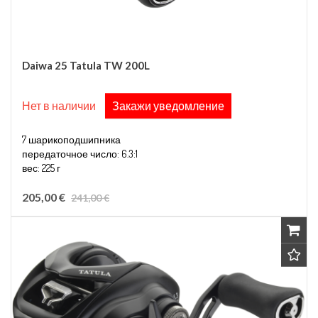
Daiwa 25 Tatula TW 200L
Нет в наличии
Закажи уведомление
7 шарикоподшипника
передаточное число: 6.3:1
вес: 225 г
Макс. тормозное усилие: 6.0kg
выматывание: 74 см
205,00 €
241,00 €
ёмкость лески: 0,33 мм / 170 м.