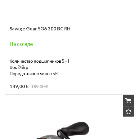
Savage Gear SG6 300 BC RH
На складе
Количество подшипников 5 + 1
Вес 248гр
Передаточное число 5,6:1
Вместимость лески 0,28мм/320м
149,00 €
189,00 €
Правосторонняя